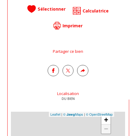
Sélectionner
Calculatrice
Imprimer
Partager ce bien
Localisation
DU BIEN
Leaflet
|
©
Maps
|
© OpenStreetMap
Jawg
+
−