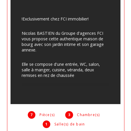
!Exclusivement chez FCI immobilier!
Nicolas BASTIEN du Groupe d'agences FCI 
vous propose cette authentique maison de 
bourg avec son jardin intime et son garage 
annexe.
Elle se compose d'une entrée, WC, salon, 
salle à manger, cuisine, véranda, deux 
remises en rez de chaussée
La véranda (chauffée) d'une surface d'environ 
30m² vous permet de profiter en toute 
saison de votre jardin.
7
Pièce(s)
3
Chambre(s)
A l'étage un palier, buanderie, salle de bains, 
3 chambres, salle d'eau/WC, bureau
1
Salle(s) de bain