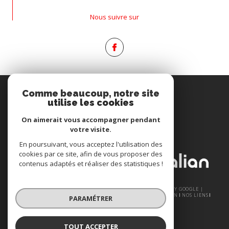
Nous suivre sur
Espace
Comme beaucoup, notre site
PROPRIÉTAIRE
utilise les cookies
Se connecter
On aimerait vous accompagner pendant
votre visite.
Nous
En poursuivant, vous acceptez l'utilisation des
ADHÉRONS
cookies par ce site, afin de vous proposer des
contenus adaptés et réaliser des statistiques !
© 2026 | TOUS DROITS RÉSERVÉS | TRADUCTION POWERED BY GOOGLE |
NOS HONORAIRES
PLAN DU SITE
MENTIONS LÉGALES
ADMIN
NOS LIENS
PARAMÉTRER
POLITIQUE RGPD
COOKIES
TOUT ACCEPTER