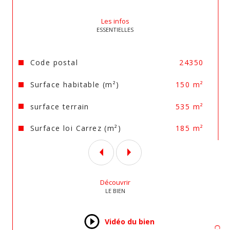
Au second étage 2 greniers
Les infos
ESSENTIELLES
Coté technique:
Caractéristiques
Valeurs
Code postal
24350
Chauffage électrique
Surface habitable (m²)
150 m²
Ballon de production d'eau chaude sanitaire 
surface terrain
535 m²
électrique (x2)
Surface loi Carrez (m²)
185 m²
VMC
Double vitrage
Découvrir
Murs pierres isolés et non isolés
LE BIEN
Combles isolés
Vidéo du bien