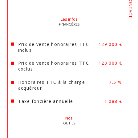
CONTACT
Cuisinière bois
Tous les commerces à pied
Les infos
FINANCIÈRES
Pour toutes questions ou informations 
Prix de vente honoraires TTC
129 000 €
complémentaires contactez Nicolas
inclus
Prix de vente honoraires TTC
120 000 €
Si vous êtes vous aussi vendeurs, contactez 
exclus
nous pour faire une estimation gratuite de 
votre bien!
Honoraires TTC à la charge
7,5 %
acquéreur
Agent Commercial en Immobilier Carte prof 
Taxe foncière annuelle
1 088 €
n°2401 2022 000 000 029
Nos
Les informations sur les risques auxquels ce bien 
OUTILS
est exposé sont disponibles sur le site 
Géorisques