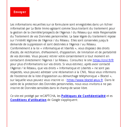
Envoyer
Les informations recueillies sur ce formulaire sont enregistrées dans un fichier
informatisé par La Boite Immo agissant comme Sous-traitant du traitement pour
la gestion de la clientèle/prospects de l'Agence / du Réseau qui reste Responsable
du Traitement de vos Données personnelles. La base légale du traitement repose
sur l'intérêt légitime de l'Agence / du Réseau. Elles sont conservées jusqu'à
demande de suppression et sont destinées à l'Agence / au Réseau.
Conformément à la loi « informatique et libertés », vous disposez des droits
d’accès, de rectification, d’effacement, d’opposition, de limitation et de portabilité
de vos données. Vous pouvez retirer votre consentement à tout moment en
contactant directement l’Agence / Le Réseau. Consultez le site
https://cnil.fr/fr
pour plus d’informations sur vos droits. Si vous estimez, après avoir contacté
l'Agence / le Réseau, que vos droits « Informatique et Libertés » ne sont pas
respectés, vous pouvez adresser une réclamation à la CNIL. Nous vous informons
de l’existence de la liste d'opposition au démarchage téléphonique « Bloctel »,
sur laquelle vous pouvez vous inscrire ici :
https://www.bloctel.gouv.fr
. Dans le
cadre de la protection des Données personnelles, nous vous invitons à ne pas
inscrire de Données sensibles dans le champ de saisie libre.
Ce site est protégé par reCAPTCHA, les
Politiques de Confidentialité
et es
Conditions d'utilisation
de Google s'appliquent.