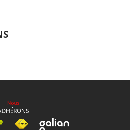
NS
Nous
ADHÉRONS