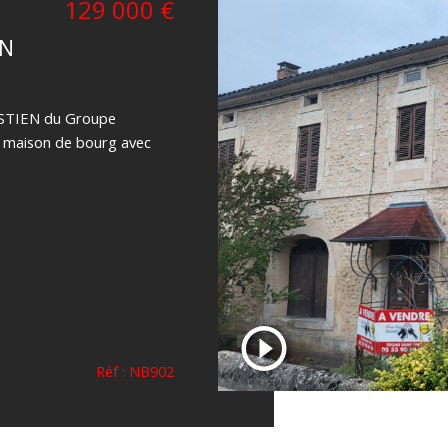
129 000 €
IN
BASTIEN du Groupe
e maison de bourg avec
Réf : NB902