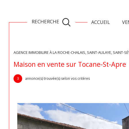
RECHERCHE
ACCUEIL
VE
toutes les ventes
ventes la roch
AGENCE IMMOBILIRE À LA ROCHE-CHALAIS, SAINT-AULAYE, SAINT-SÉ
Acheter
Lo
de l'ancien
Maison en vente sur Tocane-St-Apre
TYPE DE BIEN
1
de l'ancien
à l'a
3
annonce(s) trouvée(s) selon vos critères
de l'immo pro
de l'
Maison
24350 - Tocane-Sain