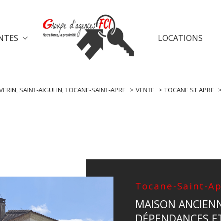
NTES
LOCATIONS
e-chalais
ventes saint-aulaye
vent
voir les
3
annonces
VERIN, SAINT-AIGULIN, TOCANE-SAINT-APRE
VENTE
TOCANE ST APRE
uer
Estimer
1
LOCALISATION
BUDGET
nnée
immo pro
t-Apre
Tocane-Saint-A
MAISON ANCIEN
DÉPENDANCES ET