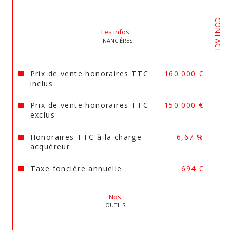
Les informations sur les risques auxquels ce bien 
est exposé sont disponibles sur le site 
Géorisques
CONTACT
Les infos
FINANCIÈRES
Prix de vente honoraires TTC
160 000 €
inclus
Prix de vente honoraires TTC
150 000 €
exclus
Honoraires TTC à la charge
6,67 %
acquéreur
Taxe foncière annuelle
694 €
Nos
OUTILS