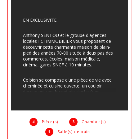
EN EXCLUSIVITE : 
Anthony SENTOU et le groupe d'agences 
locales FCI IMMOBILIER vous proposent de 
découvrir cette charmante maison de plain-
pied des années 70-80 située à deux pas des 
commerces, écoles, maison médicale, 
cinéma, gares SNCF à 10 minutes.
Ce bien se compose d'une pièce de vie avec 
cheminée et cuisine ouverte, un couloir 
desservant une buanderie ainsi qu'une 
première chambre donnant accès sur le 
jardin.  Vous découvrirez un second couloir 
avec deux autres chambres ainsi qu'une salle 
de bains et WC séparé.
4
Pièce(s)
3
Chambre(s)
A l'extérieur, profitez de la quiétude des lieux 
1
Salle(s) de bain
avec une spacieuse terrasse couverte, idéale 