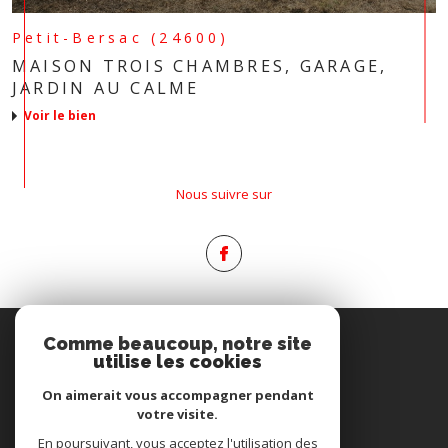
Petit-Bersac (24600)
MAISON TROIS CHAMBRES, GARAGE,
JARDIN AU CALME
voir le bien
Nous suivre sur
Espace
Comme beaucoup, notre site
PROPRIÉTAIRE
utilise les cookies
Se connecter
On aimerait vous accompagner pendant
votre visite.
Nous
En poursuivant, vous acceptez l'utilisation des
ADHÉRONS