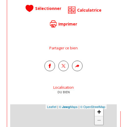
Sélectionner
Calculatrice
Imprimer
Partager ce bien
Localisation
DU BIEN
Leaflet
|
©
Maps
|
© OpenStreetMap
Jawg
+
−