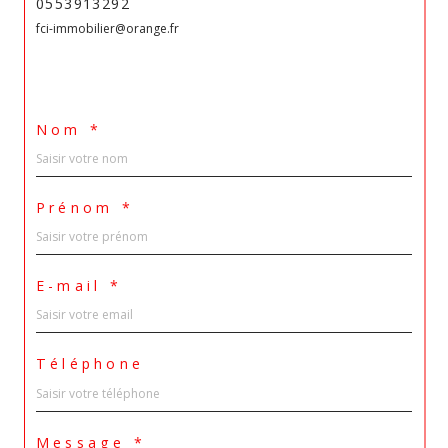
0553913292
fci-immobilier@orange.fr
Nom *
Prénom *
E-mail *
Téléphone
Message *