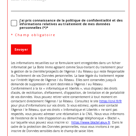
j'ai pris connaissance de la politique de confidentialité et des
informations relatives au traitement de mes données
personnelles (*)*
* Champ obligatoire
Envoyer
Les informations recueillies sur ce formulaire sont enregistrées dans un fichier
informatisé par La Boite Immo agissant comme Sous-traitant du traitement pour
la gestion de la clientèle/prospects de l'Agence / du Réseau qui reste Responsable
du Traitement de vos Données personnelles. La base légale du traitement repose
sur l'intérêt légitime de l'Agence / du Réseau. Elles sont conservées jusqu'à
demande de suppression et sont destinées à l'Agence / au Réseau.
Conformément à la loi « informatique et libertés », vous disposez des droits
d’accès, de rectification, d’effacement, d’opposition, de limitation et de portabilité
de vos données. Vous pouvez retirer votre consentement à tout moment en
contactant directement l’Agence / Le Réseau. Consultez le site
https://cnil.fr/fr
pour plus d’informations sur vos droits. Si vous estimez, après avoir contacté
l'Agence / le Réseau, que vos droits « Informatique et Libertés » ne sont pas
respectés, vous pouvez adresser une réclamation à la CNIL. Nous vous informons
de l’existence de la liste d'opposition au démarchage téléphonique « Bloctel »,
sur laquelle vous pouvez vous inscrire ici :
https://www.bloctel.gouv.fr
. Dans le
cadre de la protection des Données personnelles, nous vous invitons à ne pas
inscrire de Données sensibles dans le champ de saisie libre.