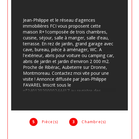
Jean-Philippe et le réseau d'agences 
immobilières FCI vous proposent cette 
maison R+1composée de trois chambres, 
cuisine, séjour, salle à manger, salle d'eau, 
terrasse. En rez de jardin, grand garage avec 
cave, bureau, pièce à aménager, WC. A 
l'extérieur, abris pour voiture ou camping car, 
abris de jardin et jardin d'environ 2 000 m2. 
Proche de Ribérac, Aubeterre sur Dronne, 
Montmoreau. Contactez moi vite pour une 
visite ! Annonce diffusée par Jean-Philippe 
FAVAREL Iinscrit sous le 
n°24012020000244417 au registre des 
agents commerciaux de Périgueux.
Zone soumise à une obligation légale de 
débroussaillement.
Les informations sur les risques auxquels ce bien 
5
Pièce(s)
3
Chambre(s)
est exposé sont disponibles sur le site 
Géorisques