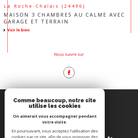
La Roche-Chalais (24490)
MAISON 3 CHAMBRES AU CALME AVEC
GARAGE ET TERRAIN
voir le bien
Nous suivre sur
Espace
Comme beaucoup, notre site
PROPRIÉTAIRE
utilise les cookies
Se connecter
On aimerait vous accompagner pendant
votre visite.
Nous
En poursuivant, vous acceptez l'utilisation des
ADHÉRONS
cookies par ce site, afin de vous proposer des