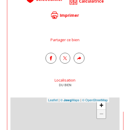
Calculatrice
Imprimer
Partager ce bien
Localisation
DU BIEN
Leaflet
|
©
Maps
|
© OpenStreetMap
Jawg
+
−