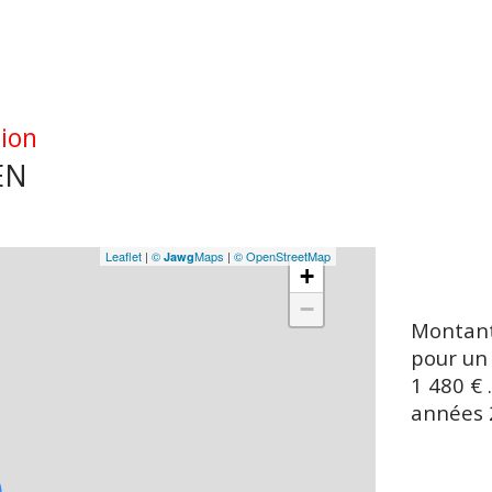
tion
EN
Leaflet
|
©
Maps
|
© OpenStreetMap
Jawg
+
−
Montant
pour un
1 480 € 
années 