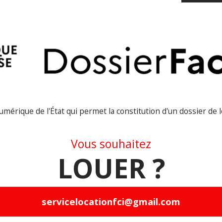
par
vit
Dét
Con
Cha
Dép
d’ag
numérique de l'État qui permet la constitution d'un dossier de 
Can
Vous souhaitez
Visi
LOUER ?
9h0
pro
servicelocationfci@gmail.com