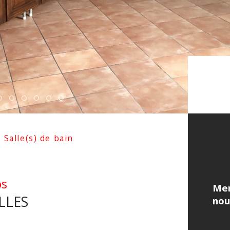
Salle(s) de bain
os
Mer
LLES
nou