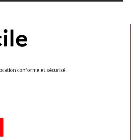
 
radiateurs électriques - 
Double 
rage - Menuiseries neuves - 
ecteur de fumée - 
Fibre optique.
ditions financières : 
Loyer : 
500,00 € - 
rges : 
15,00 €
 (ordures ménagères) - 
ôt de garantie : 
500,00 € - 
Frais 
ence : 
420,00 €.
location conforme et sécurisé.
didature sur dossier uniquement. 
tes possibles 
du lundi au vendredi de 
0 à 18h30
, sauf impératif 
fessionnel.