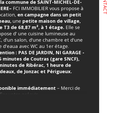
CONTACT
 la commune de SAINT-MICHEL-DE-
IERE– 
FCI IMMOBILIER vous propose à 
istiques
Valeurs
ublé
ocation, 
e
n campagne dans un petit 
eau, 
une 
petite maison de village, 
mbre de niveaux
e T3 de 
68,87 m², à 1 étage. 
Elle se 
pose d' une cuisine lumineuse au 
e
, d'un salon, d'une chambre et d'une 
le d'eaua avec WC au 1er étage. 
de salle de bains
ention : PAS DE JARDIN, NI GARAGE - 
5 minutes de Coutras (gare SNCF), 
minutes de Ribérac, 1 heure de 
deaux, de Jonzac et Périgueux.
ponible immédiatement
 – Merci de 
fier votre préavis.
ipements et prestations : 
Chauffage 