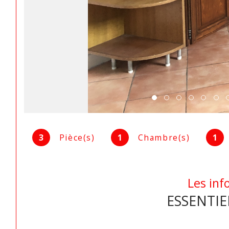
3
Pièce(s)
1
Chambre(s)
1
Les inf
ESSENTIE