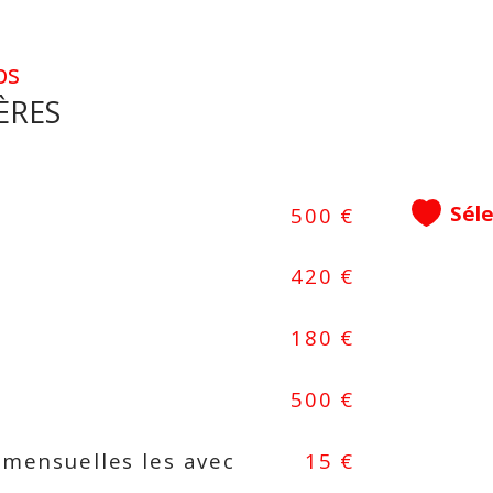
Int
os
Dép
ÈRES
dir
imm
htt
Sél
500 €
Con
loca
420 €
ser
180 €
Les 
est 
500 €
 mensuelles les avec
15 €