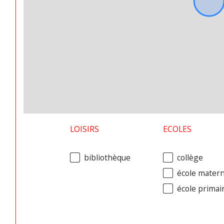
LOISIRS
ECOLES
bibliothèque
collège
école matern
école primai