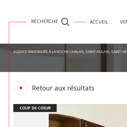
toutes les ventes
ventes la roch
RECHERCHE
ACCUEIL
VE
AGENCE IMMOBILIRE À LA ROCHE-CHALAIS, SAINT-AULAYE, SAINT-SÉ
Lo
Acheter
à l'
TYPE DE BIEN
1
de l'ancien
à l'a
de l'immo pro
de l'
Retour aux résultats
Maison de village
24490 - La
COUP DE COEUR