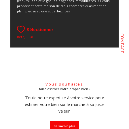
Jean-Philippe et le groupe d'agences immobilières FCI vous
proposent cette maison de trois chambres quasiment de
plain pied avec une superbe... Les...
Sélectionner
CONTACT
Réf : JPF281
Vous souhaitez
faire estimer votre propre bien ?
Toute notre expertise à votre service pour
estimer votre bien sur le marché à sa juste
valeur.
En savoir plus