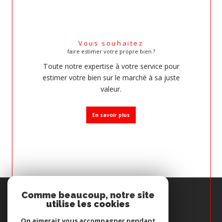
Vous souhaitez
faire estimer votre propre bien ?
Toute notre expertise à votre service pour
estimer votre bien sur le marché à sa juste
valeur.
En savoir plus
Espace
Comme beaucoup, notre site
PROPRIÉTAIRE
utilise les cookies
Se connecter
On aimerait vous accompagner pendant