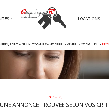
NTES
LOCATIONS
e-chalais
ventes saint-aulaye
vent
voir les
0
annonces
VERIN, SAINT-AIGULIN, TOCANE-SAINT-APRE
VENTE
ST AIGULIN
PRO
uer
Estimer
1
LOCALISATION
BUDGET
nnée
immo pro
in
Désolé,
UNE ANNONCE TROUVÉE SELON VOS CRIT