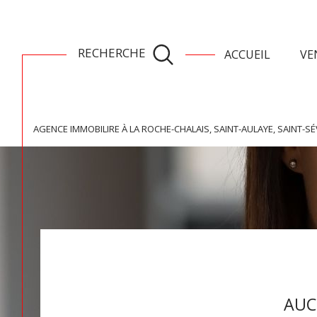
RECHERCHE
ACCUEIL
VE
toutes les ventes
ventes la roch
AGENCE IMMOBILIRE À LA ROCHE-CHALAIS, SAINT-AULAYE, SAINT-SÉ
Acheter
Lo
de l'ancien
TYPE DE BIEN
1
de l'ancien
à l'a
de l'immo pro
de l'
Propriete
17360 - Saint-Aigul
AUC