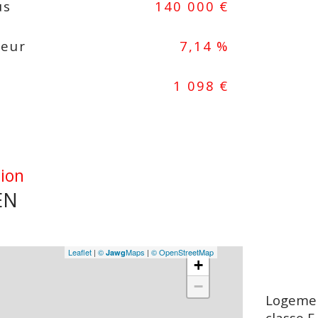
us
140 000 €
reur
7,14 %
1 098 €
tion
EN
Leaflet
|
©
Maps
|
© OpenStreetMap
Jawg
+
−
Logemen
classe F