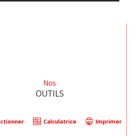
nant sur le jardin et ses dépendances 
bois.
cabanon et garage de 23 m2 
plètent cet ensemble sur un terrain 
oré de 1245 m2.
informations sur les risques auxquels ce bien 
exposé sont disponibles sur le site 
Géorisques
Nos
OUTILS
ectionner
Calculatrice
Imprimer