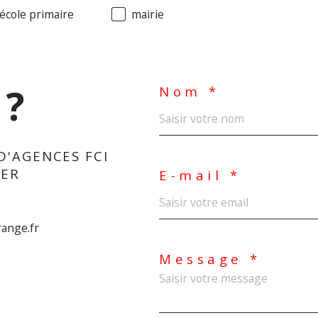
école primaire
mairie
 ?
Nom *
D'AGENCES FCI
IER
E-mail *
range.fr
Message *