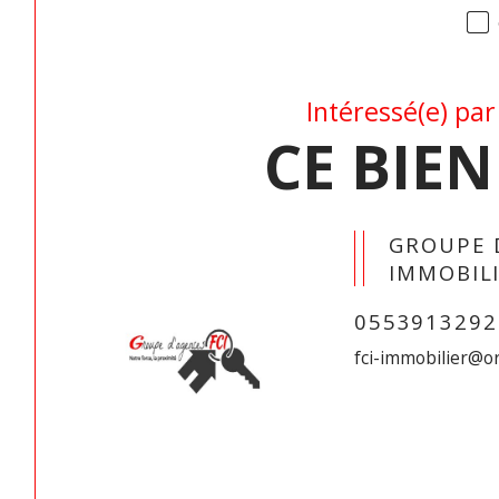
Intéressé(e) par
CE BIEN
GROUPE 
IMMOBIL
0553913292
fci-immobilier@o