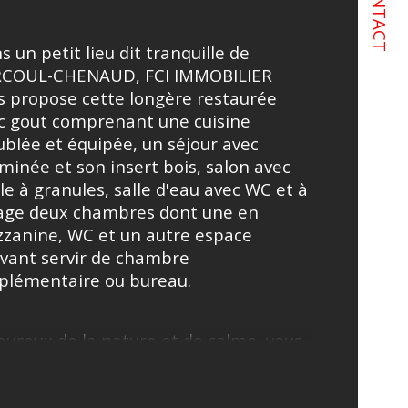
CONTACT
istiques
Valeurs
mbre de pièces
 un petit lieu dit tranquille de 
COUL-CHENAUD, FCI IMMOBILIER 
mbre de niveaux
s propose cette longère restaurée 
c gout comprenant une cuisine 
de salle d'eau
blée et équipée, un séjour avec 
minée et son insert bois, salon avec 
sine
le à granules, salle d'eau avec WC et à 
tage deux chambres dont une en 
zanine, WC et un autre espace 
vant servir de chambre 
plémentaire ou bureau.
ureux de la nature et de calme, vous 
ez heureux de profiter de l'exterieur 
c un grand preau et son four à pain 