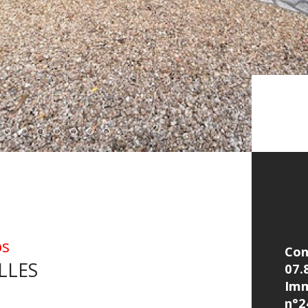
os
Con
LLES
07.
Imm
n°2