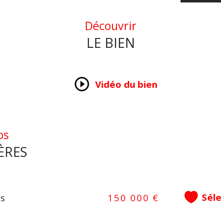
don
en 
Découvrir
LE BIEN
Un 
com
arb
Vidéo du bien
Les 
est 
os
ÈRES
Sél
us
150 000 €