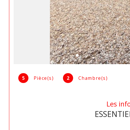
5
Pièce(s)
2
Chambre(s)
Les inf
ESSENTIE