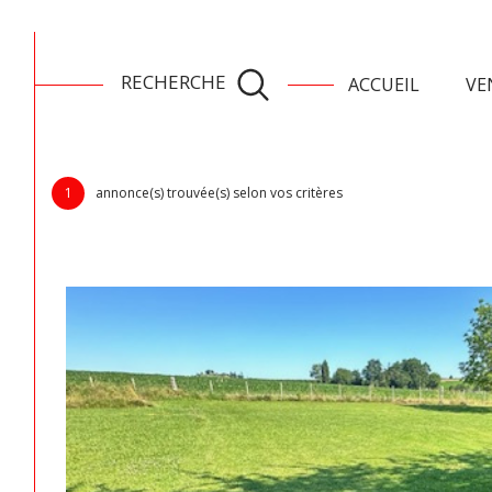
toutes les ventes
ventes la roch
RECHERCHE
ACCUEIL
VE
AGENCE IMMOBILIRE À LA ROCHE-CHALAIS, SAINT-AULAYE, SAINT-SÉ
Acheter
Lo
de l'ancien
Terrain-A-Batir en vente sur Yviers
TYPE DE BIEN
de l'ancien
à l'a
1
annonce(s) trouvée(s) selon vos critères
de l'immo pro
de l'
16210 - Yviers