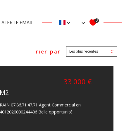
es saint-severin
ventes tocane-saint-apr
Langue
0
ALERTE EMAIL
FR
A BATIR
filtrer
Trier par
Les plus récentes
Réinitialiser les filtres
33 000 €
0M2
RAIN 07.86.71.47.71 Agent Commercial en
24012020000244406 Belle opportunité