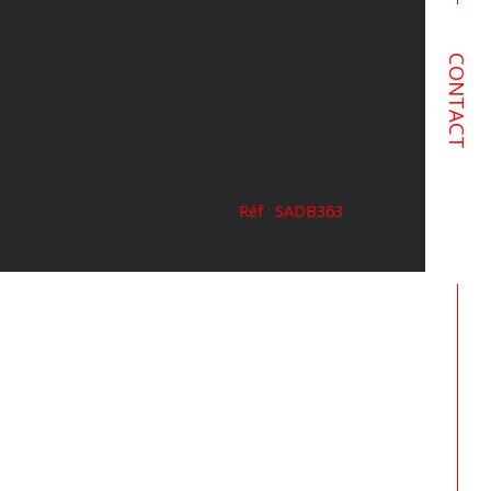
CONTACT
Réf : SADB363