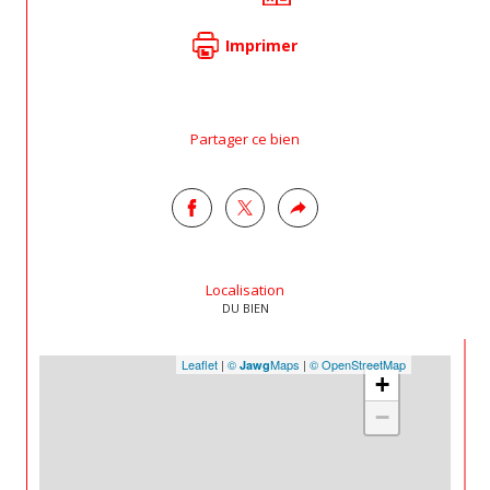
Imprimer
Partager ce bien
Localisation
DU BIEN
Leaflet
|
©
Maps
|
© OpenStreetMap
Jawg
+
−