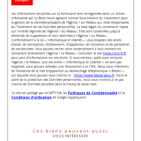
Les informations recueillies sur ce formulaire sont enregistrées dans un fichier
informatisé par La Boite Immo agissant comme Sous-traitant du traitement pour
la gestion de la clientèle/prospects de l'Agence / du Réseau qui reste Responsable
du Traitement de vos Données personnelles. La base légale du traitement repose
sur l'intérêt légitime de l'Agence / du Réseau. Elles sont conservées jusqu'à
demande de suppression et sont destinées à l'Agence / au Réseau.
Conformément à la loi « informatique et libertés », vous disposez des droits
d’accès, de rectification, d’effacement, d’opposition, de limitation et de portabilité
de vos données. Vous pouvez retirer votre consentement à tout moment en
contactant directement l’Agence / Le Réseau. Consultez le site
https://cnil.fr/fr
pour plus d’informations sur vos droits. Si vous estimez, après avoir contacté
l'Agence / le Réseau, que vos droits « Informatique et Libertés » ne sont pas
respectés, vous pouvez adresser une réclamation à la CNIL. Nous vous informons
de l’existence de la liste d'opposition au démarchage téléphonique « Bloctel »,
sur laquelle vous pouvez vous inscrire ici :
https://www.bloctel.gouv.fr
. Dans le
cadre de la protection des Données personnelles, nous vous invitons à ne pas
inscrire de Données sensibles dans le champ de saisie libre.
Ce site est protégé par reCAPTCHA, les
Politiques de Confidentialité
et es
Conditions d'utilisation
de Google s'appliquent.
Ces biens peuvent aussi
VOUS INTÉRESSER