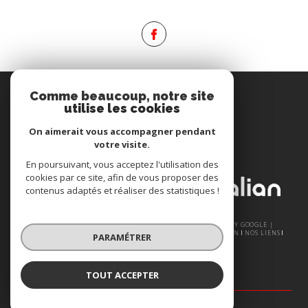
Espace
Comme beaucoup, notre site
PROPRIÉTAIRE
utilise les cookies
Se connecter
On aimerait vous accompagner pendant
votre visite.
Nous
En poursuivant, vous acceptez l'utilisation des
ADHÉRONS
cookies par ce site, afin de vous proposer des
contenus adaptés et réaliser des statistiques !
© 2026 | TOUS DROITS RÉSERVÉS | TRADUCTION POWERED BY GOOGLE |
NOS HONORAIRES
PLAN DU SITE
MENTIONS LÉGALES
ADMIN
NOS LIENS
PARAMÉTRER
POLITIQUE RGPD
COOKIES
TOUT ACCEPTER