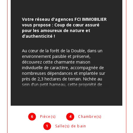
Votre réseau d'agences FCI IMMOBILIER 
vous propose : 
Coup de cœur assuré 
pour les amoureux de nature et 
d’authenticité !
Au cœur de la forêt de la Double, dans un 
environnement paisible et préservé, 
découvrez cette charmante maison 
individuelle de caractère, accompagnée de 
nombreuses dépendances et implantée sur 
près de 2,3 hectares de terrain. Nichée au 
sein d’un petit hameau, cette propriété de 
162 m² habitables, soigneusement 
entretenue, séduira par son cachet, ses 
beaux volumes et son fort potentiel de 
valorisation. La maison se compose d’une 
vaste cuisine familiale propice aux moments 
6
Pièce(s)
4
Chambre(s)
de convivialité, d’un séjour chaleureux 
agrémenté d’une cheminée avec insert, de 
1
Salle(s) de bain
quatre chambres, d’une salle d’eau, d’un 