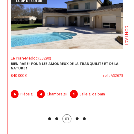
COUP DE COEUR
CONTACT
Le Pian-Médoc (33290)
BIEN RARE ! POUR LES AMOUREUX DE LA TRANQUILITE ET DE LA
NATURE !
840 000 €
ref : AS2673
6
Pièce(s)
4
Chambre(s)
1
Salle(s) de bain
03