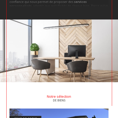
confiance qui nous permet de proposer des
services
personnalisés
, adaptés aux spécificités de chaque bien. Parce qu’un
bien immobilier
est bien plus qu’un simple actif, c’est un élément
de vie qui doit correspondre à vos valeurs et à votre vision de
l’avenir. Chez
FCI Immobilier
, nous abordons chaque dossier avec
cette philosophie : un bien doit résonner avec son propriétaire et
ses projets.
Transaction immobilière
Nous couvrons une large gamme de transactions, avec un savoir-
faire éprouvé et une connaissance fine du marché local. Que ce soit
pour des
ventes immobilières à Saint-Aigulin
, des
ventes
immobilières à La Roche-Chalais
ou des
ventes immobilières à
Tocane-Saint-Apre
, notre équipe vous offre des conseils éclairés et
une transparence totale. Nous savons que vendre un bien est
souvent chargé d’émotion, et nous mettons un point d’honneur à
simplifier ce processus pour vous.
Estimation immobilière
Évaluer la juste
valeur d’un bien
, c’est un art, un équilibre entre
Notre sélection
analyse de marché et compréhension des spécificités locales. Chez
DE BIENS
FCI Immobilier, nous réalisons une estimation immobilière précise
et rigoureuse, adaptée aux réalités du
marché de La Roche-
Chalais, Saint-Aulaye, Saint-Séverin, Saint-Aigulin et Tocane-
Saint-Apre
. Une estimation de qualité, c’est la clé pour une vente
réussie ou un investissement serein.