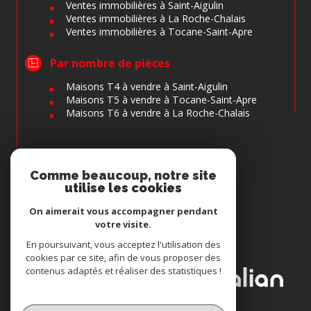
Ventes immobilières à Saint-Aigulin
Ventes immobilières à La Roche-Chalais
Ventes immobilières à Tocane-Saint-Apre
Par nombre de pièces
Maisons T4 à vendre à Saint-Aigulin
Maisons T5 à vendre à Tocane-Saint-Apre
Maisons T6 à vendre à La Roche-Chalais
Comme beaucoup, notre site
Espace
utilise les cookies
PROPRIÉTAIRE
Se connecter
On aimerait vous accompagner pendant
votre visite.
Nous
En poursuivant, vous acceptez l'utilisation des
ADHÉRONS
cookies par ce site, afin de vous proposer des
contenus adaptés et réaliser des statistiques !