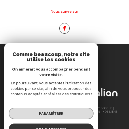
Nous suivre sur
Espace
Comme beaucoup, notre site
PROPRIÉTAIRE
utilise les cookies
Se connecter
On aimerait vous accompagner pendant
votre visite.
Nous
En poursuivant, vous acceptez l'utilisation des
ADHÉRONS
cookies par ce site, afin de vous proposer des
contenus adaptés et réaliser des statistiques !
© 2026 | TOUS DROITS RÉSERVÉS | TRADUCTION POWERED BY GOOGLE |
NOS HONORAIRES
PLAN DU SITE
MENTIONS LÉGALES
ADMIN
NOS LIENS
PARAMÉTRER
POLITIQUE RGPD
COOKIES