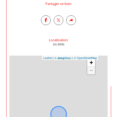
Partager ce bien
Localisation
DU BIEN
Leaflet
|
©
Maps
|
© OpenStreetMap
Jawg
+
−