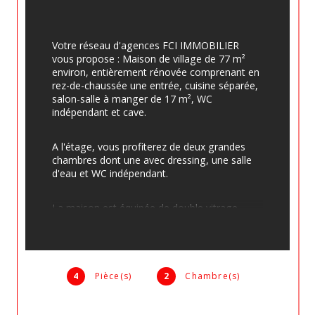
Votre réseau d'agences FCI IMMOBILIER 
vous propose : Maison de village de 77 m² 
environ, entièrement rénovée comprenant en 
rez-de-chaussée une entrée, cuisine séparée, 
salon-salle à manger de 17 m², WC 
indépendant et cave.
A l'étage, vous profiterez de deux grandes 
chambres dont une avec dressing, une salle 
d'eau et WC indépendant.
La maison est équipée de double vitrage, 
chauffage électrique ( les radiateurs ont été 
changés), reliée au tout à l'égoût. Aucun 
travaux à prévoir !
4
Pièce(s)
2
Chambre(s)
Elle est idéalement placée au centre du 
village avec toutes les commodités à 
proximité, école, collège, commerces, 