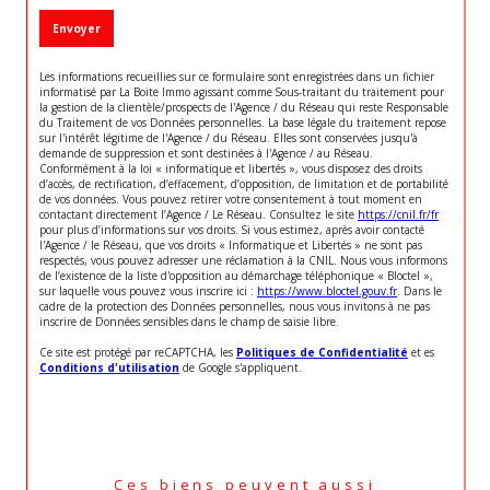
Envoyer
Les informations recueillies sur ce formulaire sont enregistrées dans un fichier
informatisé par La Boite Immo agissant comme Sous-traitant du traitement pour
la gestion de la clientèle/prospects de l'Agence / du Réseau qui reste Responsable
du Traitement de vos Données personnelles. La base légale du traitement repose
sur l'intérêt légitime de l'Agence / du Réseau. Elles sont conservées jusqu'à
demande de suppression et sont destinées à l'Agence / au Réseau.
Conformément à la loi « informatique et libertés », vous disposez des droits
d’accès, de rectification, d’effacement, d’opposition, de limitation et de portabilité
de vos données. Vous pouvez retirer votre consentement à tout moment en
contactant directement l’Agence / Le Réseau. Consultez le site
https://cnil.fr/fr
pour plus d’informations sur vos droits. Si vous estimez, après avoir contacté
l'Agence / le Réseau, que vos droits « Informatique et Libertés » ne sont pas
respectés, vous pouvez adresser une réclamation à la CNIL. Nous vous informons
de l’existence de la liste d'opposition au démarchage téléphonique « Bloctel »,
sur laquelle vous pouvez vous inscrire ici :
https://www.bloctel.gouv.fr
. Dans le
cadre de la protection des Données personnelles, nous vous invitons à ne pas
inscrire de Données sensibles dans le champ de saisie libre.
Ce site est protégé par reCAPTCHA, les
Politiques de Confidentialité
et es
Conditions d'utilisation
de Google s'appliquent.
Ces biens peuvent aussi