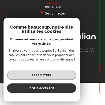
Espace
PROPRIÉTAIRE
Se connecter
Nous
Comme beaucoup, notre site
ADHÉRONS
utilise les cookies
On aimerait vous accompagner pendant
votre visite.
© 2026 | TOUS DROITS RÉSERVÉS | TRADUCTION POWERED BY GOOGLE |
En poursuivant, vous acceptez l'utilisation des
NOS HONORAIRES
PLAN DU SITE
MENTIONS LÉGALES
ADMIN
NOS LIENS
cookies par ce site, afin de vous proposer des
POLITIQUE RGPD
COOKIES
contenus adaptés et réaliser des statistiques !
PARAMÉTRER
TOUT ACCEPTER