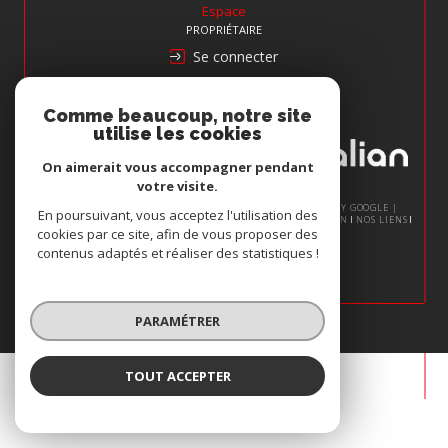
Espace
PROPRIÉTAIRE
Se connecter
Nous
Comme beaucoup, notre site
ADHÉRONS
utilise les cookies
On aimerait vous accompagner pendant
votre visite.
© 2026 | TOUS DROITS RÉSERVÉS | TRADUCTION POWERED BY GOOGLE |
En poursuivant, vous acceptez l'utilisation des
NOS HONORAIRES
PLAN DU SITE
MENTIONS LÉGALES
ADMIN
NOS LIENS
cookies par ce site, afin de vous proposer des
POLITIQUE RGPD
COOKIES
contenus adaptés et réaliser des statistiques !
PARAMÉTRER
TOUT ACCEPTER